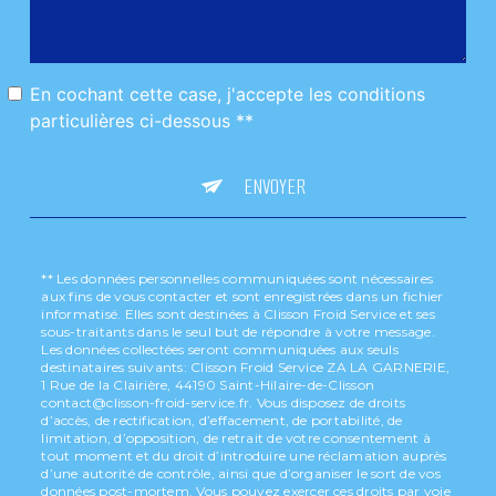
En cochant cette case, j'accepte les conditions
particulières ci-dessous **
ENVOYER
** Les données personnelles communiquées sont nécessaires
aux fins de vous contacter et sont enregistrées dans un fichier
informatisé. Elles sont destinées à Clisson Froid Service et ses
sous-traitants dans le seul but de répondre à votre message.
Les données collectées seront communiquées aux seuls
destinataires suivants: Clisson Froid Service ZA LA GARNERIE,
1 Rue de la Clairière, 44190 Saint-Hilaire-de-Clisson
contact@clisson-froid-service.fr. Vous disposez de droits
d’accès, de rectification, d’effacement, de portabilité, de
limitation, d’opposition, de retrait de votre consentement à
tout moment et du droit d’introduire une réclamation auprès
d’une autorité de contrôle, ainsi que d’organiser le sort de vos
données post-mortem. Vous pouvez exercer ces droits par voie