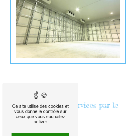
Clisson Froid Service
Entreprise de multiservices par le
Ce site utilise des cookies et
vous donne le contrôle sur
froid vers Nantes
ceux que vous souhaitez
activer