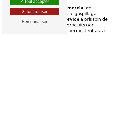
Tout accepter
Consciente que le
froid commercial et
Tout refuser
industriel
permet de réduire le gaspillage
alimentaire,
Clisson Froid Service
a pris soin de
Personnaliser
sélectionner une gamme de produits non
seulement efficaces, mais qui permettent aussi
une économie d’énergie importante.
Dans notre catalogue, nous proposons
notamment des
bacs d’équarrissage
, des
tanks
à lait
, du
matériel de climatisation
ou encore
des
panneaux isothermes
. Autant d’appareils
qui garderont les aliments à une température
optimale avant leur consommation. Notre équipe
de 5 personnes de
Clisson Froid Service
se
charge aussi de
l’installation
et de la
maintenance de vos appareils
vers Nantes. En
cas de problème, à tout moment, il vous suffit de
prendre contact avec nos techniciens.